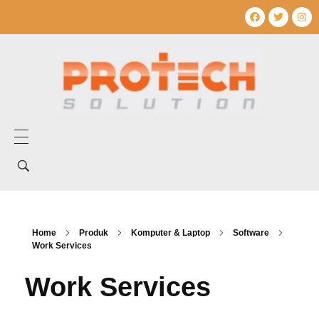
Home
Tentang Kami
Layanan Kami
Home
Produk
Komputer & Laptop
Software
Work Services
Produk Kami
Work Services
Mechanical Electrical
Artikel
Umum
Produk Mechanical electrical