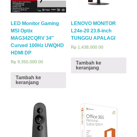
LED Monitor Gaming
LENOVO MONITOR
MSI Optix
L24e-20 23.8-inch
MAG342CQRV 34″
TUNGGU APALAGI
Curved 100Hz UWQHD
Rp
1,438,000.00
HDMI DP
Rp
9,350,000.00
Tambah ke
keranjang
Tambah ke
keranjang