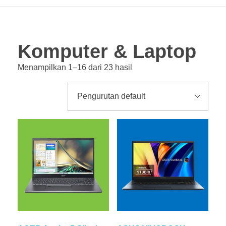
Hubungi Kami
PriceList Mechanical electrical
Elektronik
Kesehatan
Komputer & Laptop
Handphone & Tablet
Menampilkan 1–16 dari 23 hasil
Komputer & Laptop
Office & Stationery
Voice Recorder
Work Services