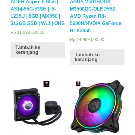
ACER Aspire 5 Slim |
ASUS VIVOBOOK
A514-55G-53SH | i5-
M3500QC-OLED552
1235U | 8GB | MX550 |
AMD Ryzen R5-
512GB SSD | W11 | OHS
5600H/NVDIA GeForce
RTX3050
Rp
11,999,000.00
Rp
14,999,000.00
Tambah ke
keranjang
Tambah ke
keranjang