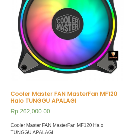
Hubungi Kami
PriceList Mechanical electrical
Elektronik
Kesehatan
Handphone & Tablet
Komputer & Laptop
Office & Stationery
Voice Recorder
Work Services
Cooler Master FAN MasterFan MF120
Halo TUNGGU APALAGI
Rp
262,000.00
Cooler Master FAN MasterFan MF120 Halo
TUNGGU APALAGI