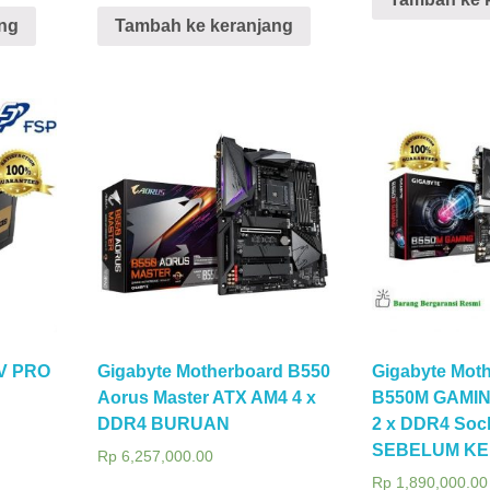
ng
Tambah ke keranjang
HV PRO
Gigabyte Motherboard B550
Gigabyte Mot
Aorus Master ATX AM4 4 x
B550M GAMIN
DDR4 BURUAN
2 x DDR4 Soc
SEBELUM KE
Rp
6,257,000.00
Rp
1,890,000.00