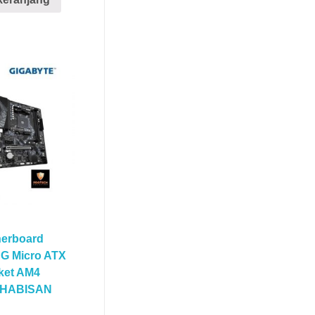
herboard
G Micro ATX
ket AM4
HABISAN