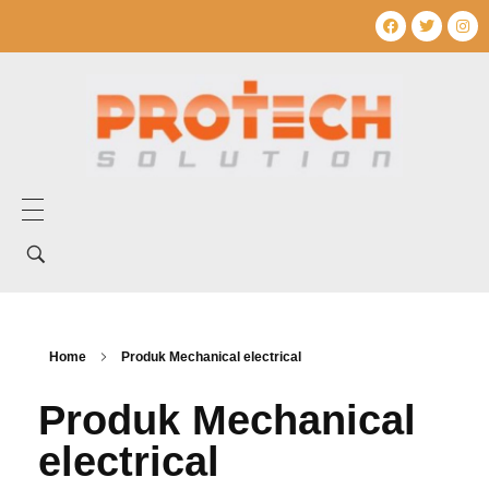
Home
Tentang Kami
Layanan Kami
Home
Produk Mechanical electrical
Produk Kami
Produk Mechanical
electrical
Mechanical Electrical
Artikel
Umum
Produk Mechanical electrical