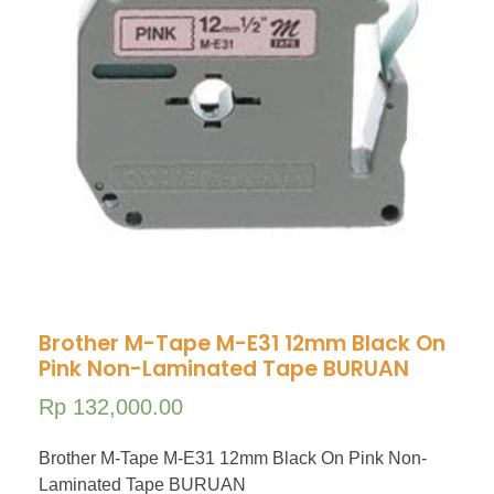
Hubungi Kami
PriceList Mechanical electrical
Elektronik
Kesehatan
Handphone & Tablet
Komputer & Laptop
Office & Stationery
Voice Recorder
Work Services
Brother M-Tape M-E31 12mm Black On
Pink Non-Laminated Tape BURUAN
Rp
132,000.00
Brother M-Tape M-E31 12mm Black On Pink Non-
Laminated Tape BURUAN