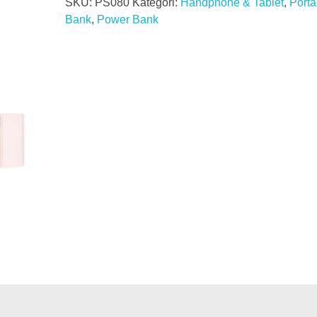
SKU:
PS080
Kategori:
Handphone & Tablet
,
Port
Bank
,
Power Bank