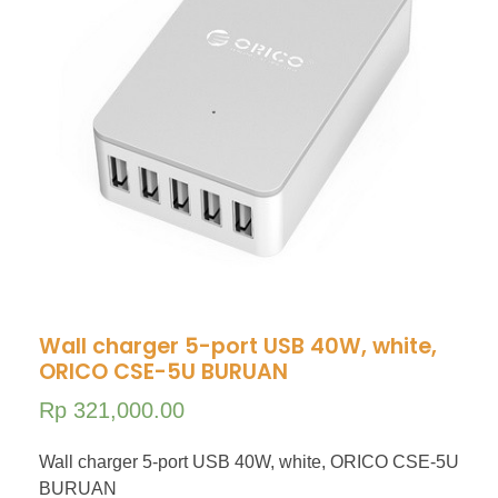
Hubungi Kami
PriceList Mechanical electrical
Elektronik
Kesehatan
Handphone & Tablet
Komputer & Laptop
Office & Stationery
Voice Recorder
Work Services
Wall charger 5-port USB 40W, white,
ORICO CSE-5U BURUAN
Rp
321,000.00
Wall charger 5-port USB 40W, white, ORICO CSE-5U
BURUAN