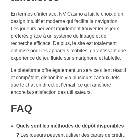
En termes d’interface, NV Casino a fait le choix d’un
design intuitif et moderne qui facilite la navigation.
Les joueurs peuvent rapidement trouver leurs jeux
préférés grâce à un système de filtrage et de
recherche efficace. De plus, le site est totalement
optimisé pour les appareils mobiles, garantissant une
expérience de jeu fluide sur smartphone et tablette.
La plateforme offre également un service client réactif
et compétent, disponible via plusieurs canaux, tels
que le chat en direct et l’email, ce qui améliore
encore la satisfaction des utilisateurs.
FAQ
Quels sont les méthodes de dépôt disponibles
?
Les joueurs peuvent utiliser des cartes de crédit,