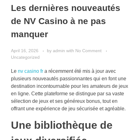
Les dernières nouveautés
de NV Casino à ne pas
manquer
April 16, 2026
by
admin
with
No Comment
Uncategorized
Le
nv casino fr
a récemment été mis à jour avec
plusieurs nouveautés passionnantes qui en font une
destination incontournable pour les amateurs de jeux
en ligne. Cette plateforme se distingue par sa vaste
sélection de jeux et ses généreux bonus, tout en
offrant une expérience de jeu sécurisée et agréable.
Une bibliothèque de