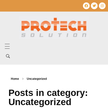
Home
Tentang Kami
Layanan Kami
Home
Uncategorized
Produk Kami
Posts in category:
Uncategorized
Mechanical Electrical
Artikel
Umum
Produk Mechanical electrical