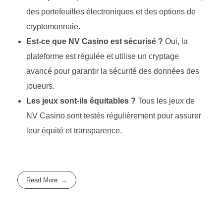
des portefeuilles électroniques et des options de
cryptomonnaie.
Est-ce que NV Casino est sécurisé ?
Oui, la
plateforme est régulée et utilise un cryptage
avancé pour garantir la sécurité des données des
joueurs.
Les jeux sont-ils équitables ?
Tous les jeux de
NV Casino sont testés régulièrement pour assurer
leur équité et transparence.
Read More