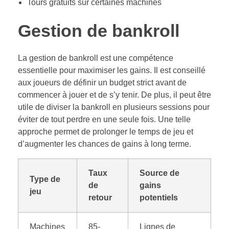
Tours gratuits sur certaines machines
Gestion de bankroll
La gestion de bankroll est une compétence
essentielle pour maximiser les gains. Il est conseillé
aux joueurs de définir un budget strict avant de
commencer à jouer et de s’y tenir. De plus, il peut être
utile de diviser la bankroll en plusieurs sessions pour
éviter de tout perdre en une seule fois. Une telle
approche permet de prolonger le temps de jeu et
d’augmenter les chances de gains à long terme.
Taux
Source de
Type de
de
gains
jeu
retour
potentiels
Machines
85-
Lignes de