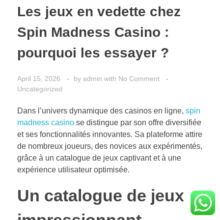
Les jeux en vedette chez
Spin Madness Casino :
pourquoi les essayer ?
April 15, 2026
by
admin
with
No Comment
Uncategorized
Dans l’univers dynamique des casinos en ligne,
spin
madness casino
se distingue par son offre diversifiée
et ses fonctionnalités innovantes. Sa plateforme attire
de nombreux joueurs, des novices aux expérimentés,
grâce à un catalogue de jeux captivant et à une
expérience utilisateur optimisée.
Un catalogue de jeux