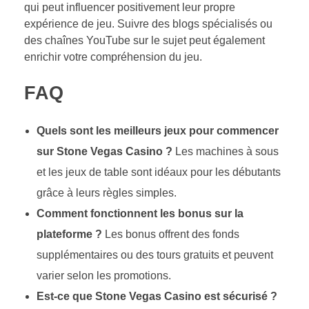
qui peut influencer positivement leur propre
expérience de jeu. Suivre des blogs spécialisés ou
des chaînes YouTube sur le sujet peut également
enrichir votre compréhension du jeu.
FAQ
Quels sont les meilleurs jeux pour commencer
sur Stone Vegas Casino ?
Les machines à sous
et les jeux de table sont idéaux pour les débutants
grâce à leurs règles simples.
Comment fonctionnent les bonus sur la
plateforme ?
Les bonus offrent des fonds
supplémentaires ou des tours gratuits et peuvent
varier selon les promotions.
Est-ce que Stone Vegas Casino est sécurisé ?