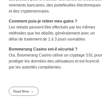
virements bancaires, des portefeuilles électroniques
et des cryptomonnaies.
Comment puis-je retirer mes gains ?
Les retraits peuvent être effectués par les mêmes
méthodes que les dépôts, généralement avec un
délai de traitement de 1 à 3 jours ouvrables.
Bommerang Casino est-il sécurisé ?
Oui, Boomerang Casino utilise un cryptage SSL pour
protéger les données des utilisateurs et est licencié
par les autorités compétentes.
Read More