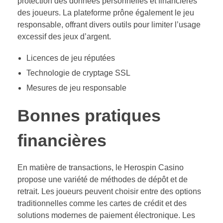
protection des données personnelles et financières
des joueurs. La plateforme prône également le jeu
responsable, offrant divers outils pour limiter l’usage
excessif des jeux d’argent.
Licences de jeu réputées
Technologie de cryptage SSL
Mesures de jeu responsable
Bonnes pratiques
financières
En matière de transactions, le Herospin Casino
propose une variété de méthodes de dépôt et de
retrait. Les joueurs peuvent choisir entre des options
traditionnelles comme les cartes de crédit et des
solutions modernes de paiement électronique. Les