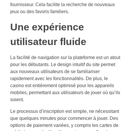
fournisseur. Cela facilite la recherche de nouveaux
jeux ou des favoris familiers.
Une expérience
utilisateur fluide
La facilité de navigation sur la plateforme est un atout
pour les débutants. Le design intuitif du site permet
aux nouveaux utilisateurs de se familiariser
rapidement avec les fonctionnalités. De plus, le
casino est entièrement optimisé pour les appareils
mobiles, permettant aux utilisateurs de jouer où qu’ils
soient.
Le processus d’inscription est simple, ne nécessitant
que quelques minutes pour commencer à jouer. Des
options de paiement variées, y compris les cartes de