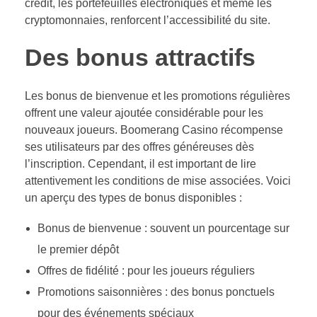
crédit, les portefeuilles électroniques et même les
cryptomonnaies, renforcent l’accessibilité du site.
Des bonus attractifs
Les bonus de bienvenue et les promotions régulières
offrent une valeur ajoutée considérable pour les
nouveaux joueurs. Boomerang Casino récompense
ses utilisateurs par des offres généreuses dès
l’inscription. Cependant, il est important de lire
attentivement les conditions de mise associées. Voici
un aperçu des types de bonus disponibles :
Bonus de bienvenue : souvent un pourcentage sur
le premier dépôt
Offres de fidélité : pour les joueurs réguliers
Promotions saisonnières : des bonus ponctuels
pour des événements spéciaux