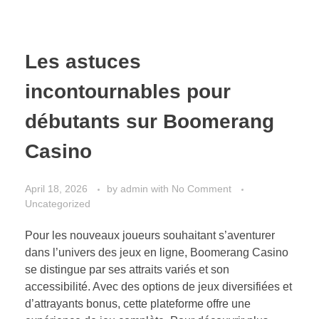
Les astuces
incontournables pour
débutants sur Boomerang
Casino
April 18, 2026
by
admin
with
No Comment
Uncategorized
Pour les nouveaux joueurs souhaitant s’aventurer
dans l’univers des jeux en ligne, Boomerang Casino
se distingue par ses attraits variés et son
accessibilité. Avec des options de jeux diversifiées et
d’attrayants bonus, cette plateforme offre une