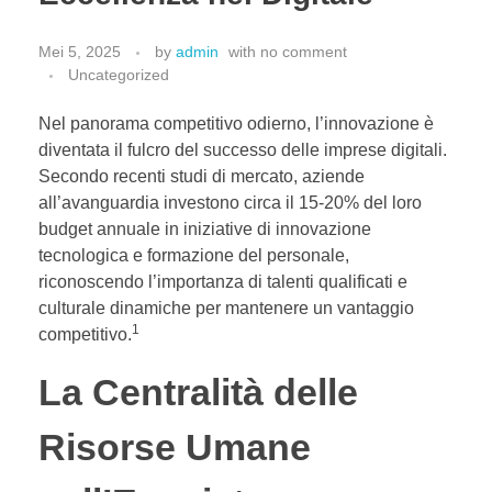
Hubungi Kami
PriceList Mechanical electrical
Elektronik
Mei 5, 2025
by
admin
with
no comment
Kesehatan
Uncategorized
Handphone & Tablet
Nel panorama competitivo odierno, l’innovazione è
Komputer & Laptop
diventata il fulcro del successo delle imprese digitali.
Secondo recenti studi di mercato, aziende
Office & Stationery
all’avanguardia investono circa il 15-20% del loro
Voice Recorder
budget annuale in iniziative di innovazione
tecnologica e formazione del personale,
Work Services
riconoscendo l’importanza di talenti qualificati e
culturale dinamiche per mantenere un vantaggio
1
competitivo.
La Centralità delle
Risorse Umane