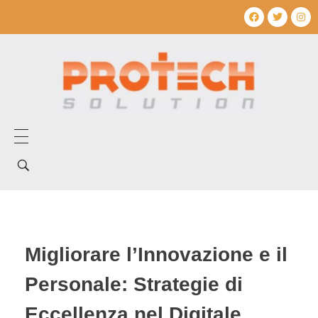
Home
Tentang Kami
Layanan Kami
Migliorare l’Innovazione e il
Produk Kami
Personale: Strategie di
Mechanical Electrical
Artikel
Eccellenza nel Digitale
Umum
Produk Mechanical electrical