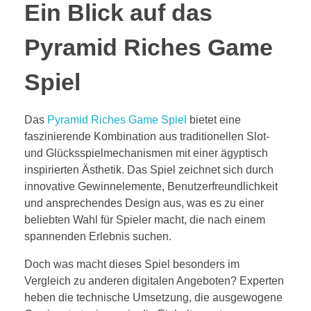
Ein Blick auf das
Pyramid Riches Game
Spiel
Das
Pyramid Riches Game Spiel
bietet eine
faszinierende Kombination aus traditionellen Slot-
und Glücksspielmechanismen mit einer ägyptisch
inspirierten Ästhetik. Das Spiel zeichnet sich durch
innovative Gewinnelemente, Benutzerfreundlichkeit
und ansprechendes Design aus, was es zu einer
beliebten Wahl für Spieler macht, die nach einem
spannenden Erlebnis suchen.
Doch was macht dieses Spiel besonders im
Vergleich zu anderen digitalen Angeboten? Experten
heben die technische Umsetzung, die ausgewogene