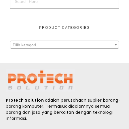
PRODUCT CATEGORIES
Pilih kategori
Protech Solution
adalah perusahaan suplier barang-
barang komputer. Termasuk didalamnya semua
barang dan jasa yang berkaitan dengan teknologi
informasi.