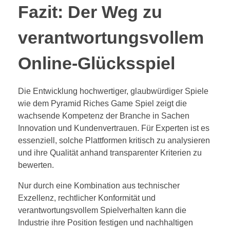
Fazit: Der Weg zu
verantwortungsvollem
Online-Glücksspiel
Die Entwicklung hochwertiger, glaubwürdiger Spiele
wie dem Pyramid Riches Game Spiel zeigt die
wachsende Kompetenz der Branche in Sachen
Innovation und Kundenvertrauen. Für Experten ist es
essenziell, solche Plattformen kritisch zu analysieren
und ihre Qualität anhand transparenter Kriterien zu
bewerten.
Nur durch eine Kombination aus technischer
Exzellenz, rechtlicher Konformität und
verantwortungsvollem Spielverhalten kann die
Industrie ihre Position festigen und nachhaltigen