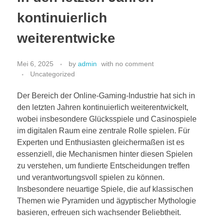
Hubungi Kami
kontinuierlich
PriceList Mechanical electrical
Elektronik
Kesehatan
weiterentwicke
Handphone & Tablet
Mei 6, 2025
by
admin
with
no comment
Komputer & Laptop
Uncategorized
Office & Stationery
Der Bereich der Online-Gaming-Industrie hat sich in
Voice Recorder
den letzten Jahren kontinuierlich weiterentwickelt,
Work Services
wobei insbesondere Glücksspiele und Casinospiele
im digitalen Raum eine zentrale Rolle spielen. Für
Experten und Enthusiasten gleichermaßen ist es
essenziell, die Mechanismen hinter diesen Spielen
zu verstehen, um fundierte Entscheidungen treffen
und verantwortungsvoll spielen zu können.
Insbesondere neuartige Spiele, die auf klassischen
Themen wie Pyramiden und ägyptischer Mythologie
basieren, erfreuen sich wachsender Beliebtheit.