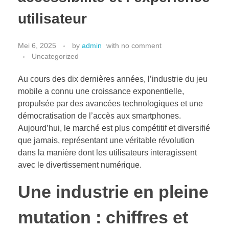
Hubungi Kami
utilisateur
PriceList Mechanical electrical
Elektronik
Kesehatan
Mei 6, 2025
by
admin
with
no comment
Handphone & Tablet
Uncategorized
Komputer & Laptop
Au cours des dix dernières années, l’industrie du jeu
Office & Stationery
mobile a connu une croissance exponentielle,
Voice Recorder
propulsée par des avancées technologiques et une
démocratisation de l’accès aux smartphones.
Work Services
Aujourd’hui, le marché est plus compétitif et diversifié
que jamais, représentant une véritable révolution
dans la manière dont les utilisateurs interagissent
avec le divertissement numérique.
Une industrie en pleine
mutation : chiffres et