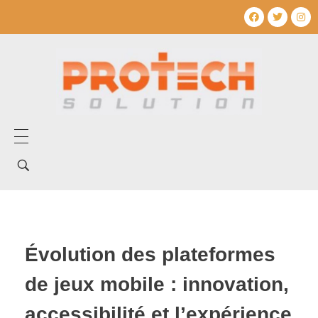
Home
Tentang Kami
Layanan Kami
Évolution des plateformes
Produk Kami
de jeux mobile : innovation,
Mechanical Electrical
Artikel
accessibilité et l’expérience
Umum
Produk Mechanical electrical