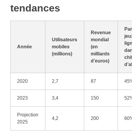
tendances
Par
Revenue
jeu
Utilisateurs
mondial
lig
Année
mobiles
(en
dan
(millions)
milliards
chi
d’euros)
d’a
2020
2,7
87
45
2023
3,4
150
52
Projection
4,2
200
60
2025