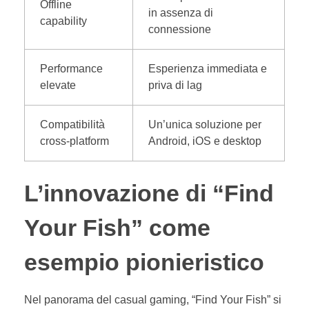
Offline
in assenza di
capability
connessione
Performance
Esperienza immediata e
elevate
priva di lag
Compatibilità
Un’unica soluzione per
cross-platform
Android, iOS e desktop
L’innovazione di “Find
Your Fish” come
esempio pionieristico
Nel panorama del casual gaming, “Find Your Fish” si