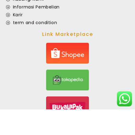
Informasi Pembelian
Karir
term and condition
Link Marketplace
© 2026 Protech Solution. All rights reserved.