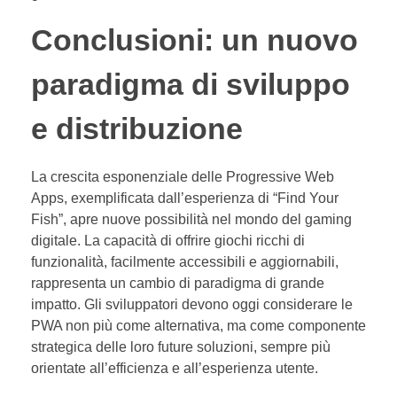
Conclusioni: un nuovo
paradigma di sviluppo
e distribuzione
La crescita esponenziale delle Progressive Web
Apps, exemplificata dall’esperienza di “Find Your
Fish”, apre nuove possibilità nel mondo del gaming
digitale. La capacità di offrire giochi ricchi di
funzionalità, facilmente accessibili e aggiornabili,
rappresenta un cambio di paradigma di grande
impatto. Gli sviluppatori devono oggi considerare le
PWA non più come alternativa, ma come componente
strategica delle loro future soluzioni, sempre più
orientate all’efficienza e all’esperienza utente.