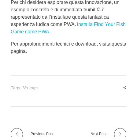
Per chi desidera esplorare questa innovazione, un
esempio concreto e di immediata fruibilità è
rappresentato dall’installare questa fantastica
esperienza ludica come PWA.
installa Find Your Fish
Game come PWA
.
Per approfondimenti tecnici e download, visita questa
pagina.
Tags: No tags
Previous Post
Next Post