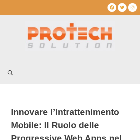
Home
Tentang Kami
Layanan Kami
Innovare l’Intrattenimento
Produk Kami
Mobile: Il Ruolo delle
Mechanical Electrical
Artikel
Progressive Web Apps nel
Umum
Produk Mechanical electrical