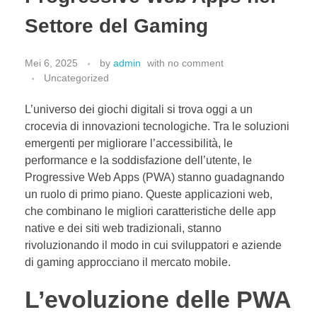
Hubungi Kami
Settore del Gaming
PriceList Mechanical electrical
Elektronik
Kesehatan
Mei 6, 2025
by
admin
with
no comment
Handphone & Tablet
Uncategorized
Komputer & Laptop
L’universo dei giochi digitali si trova oggi a un
Office & Stationery
crocevia di innovazioni tecnologiche. Tra le soluzioni
Voice Recorder
emergenti per migliorare l’accessibilità, le
performance e la soddisfazione dell’utente, le
Work Services
Progressive Web Apps (PWA) stanno guadagnando
un ruolo di primo piano. Queste applicazioni web,
che combinano le migliori caratteristiche delle app
native e dei siti web tradizionali, stanno
rivoluzionando il modo in cui sviluppatori e aziende
di gaming approcciano il mercato mobile.
L’evoluzione delle PWA