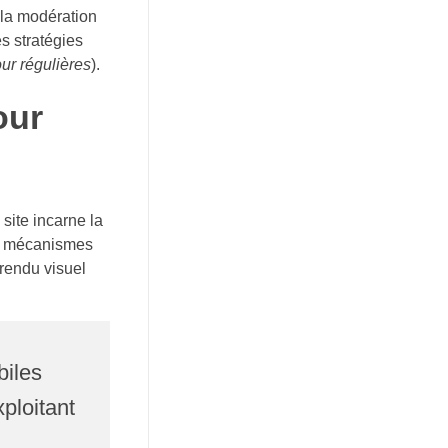
 la modération
es stratégies
ur régulières
).
our
 site incarne la
des mécanismes
rendu visuel
biles
xploitant