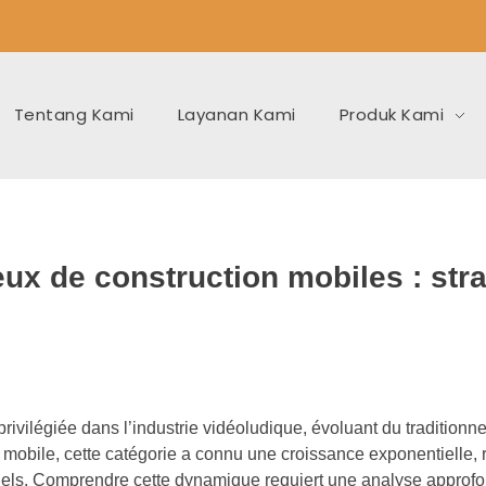
Tentang Kami
Layanan Kami
Produk Kami
x de construction mobiles : stra
ivilégiée dans l’industrie vidéoludique, évoluant du traditionn
bile, cette catégorie a connu une croissance exponentielle, r
tuels. Comprendre cette dynamique requiert une analyse approf