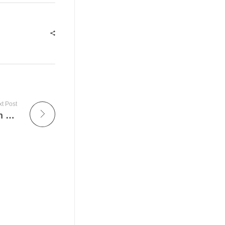
t Post
Le Renouveau des Plateformes de Jeux en Ligne : La Transition vers la Mobile-First avec Taggio