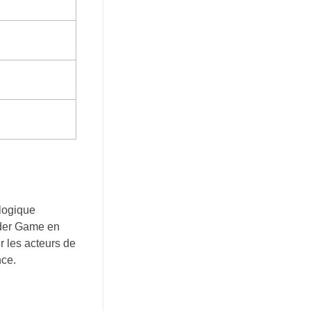
ologique
lder Game en
r les acteurs de
nce.