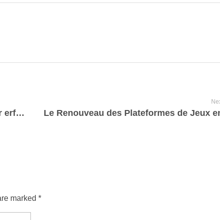
Nex
Intelligente Energiedaten: Schlüssel zur erfolgreichen Energiewende
are marked *