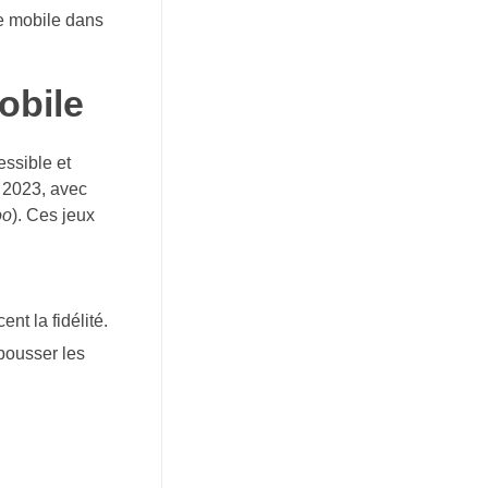
re mobile dans
obile
essible et
 2023, avec
oo
). Ces jeux
t la fidélité.
epousser les