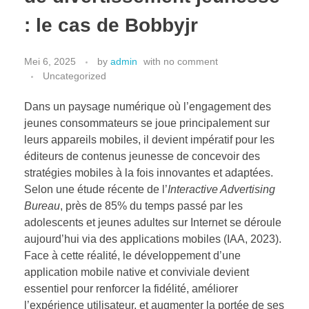
Hubungi Kami
: le cas de Bobbyjr
PriceList Mechanical electrical
Elektronik
Kesehatan
Mei 6, 2025
by
admin
with
no comment
Handphone & Tablet
Uncategorized
Komputer & Laptop
Dans un paysage numérique où l’engagement des
Office & Stationery
jeunes consommateurs se joue principalement sur
Voice Recorder
leurs appareils mobiles, il devient impératif pour les
éditeurs de contenus jeunesse de concevoir des
Work Services
stratégies mobiles à la fois innovantes et adaptées.
Selon une étude récente de l’
Interactive Advertising
Bureau
, près de 85% du temps passé par les
adolescents et jeunes adultes sur Internet se déroule
aujourd’hui via des applications mobiles (IAA, 2023).
Face à cette réalité, le développement d’une
application mobile native et conviviale devient
essentiel pour renforcer la fidélité, améliorer
l’expérience utilisateur, et augmenter la portée de ses