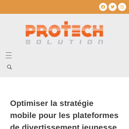
Home
Tentang Kami
Layanan Kami
Optimiser la stratégie
Produk Kami
mobile pour les plateformes
Mechanical Electrical
Artikel
de divertissement jeunesse
Umum
Produk Mechanical electrical