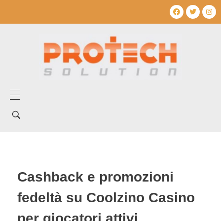
Home
Tentang Kami
Layanan Kami
Cashback e promozioni
Produk Kami
fedeltà su Coolzino Casino
Mechanical Electrical
Artikel
per giocatori attivi
Umum
Produk Mechanical electrical