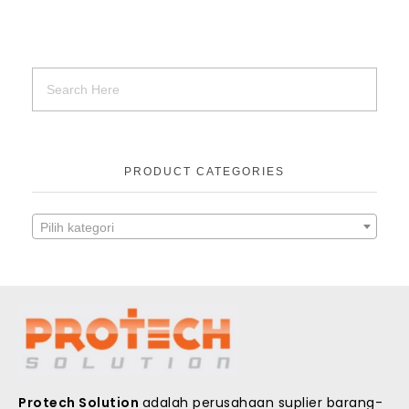
PRODUCT CATEGORIES
Pilih kategori
Protech Solution
adalah perusahaan suplier barang-