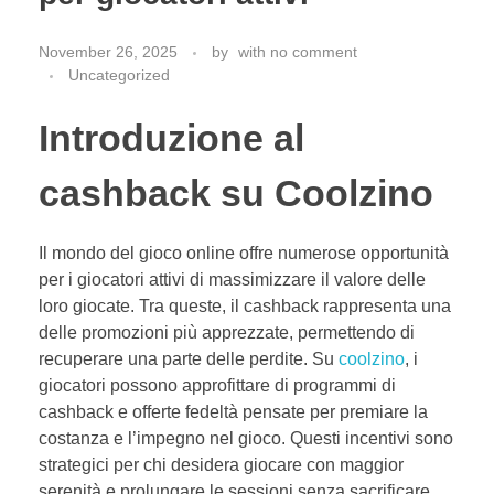
Hubungi Kami
PriceList Mechanical electrical
Elektronik
November 26, 2025
by
with
no comment
Kesehatan
Uncategorized
Handphone & Tablet
Introduzione al
Komputer & Laptop
cashback su Coolzino
Office & Stationery
Voice Recorder
Il mondo del gioco online offre numerose opportunità
Work Services
per i giocatori attivi di massimizzare il valore delle
loro giocate. Tra queste, il cashback rappresenta una
delle promozioni più apprezzate, permettendo di
recuperare una parte delle perdite. Su
coolzino
, i
giocatori possono approfittare di programmi di
cashback e offerte fedeltà pensate per premiare la
costanza e l’impegno nel gioco. Questi incentivi sono
strategici per chi desidera giocare con maggior
serenità e prolungare le sessioni senza sacrificare