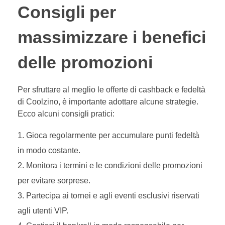
Consigli per
massimizzare i benefici
delle promozioni
Per sfruttare al meglio le offerte di cashback e fedeltà
di Coolzino, è importante adottare alcune strategie.
Ecco alcuni consigli pratici:
Gioca regolarmente per accumulare punti fedeltà
in modo costante.
Monitora i termini e le condizioni delle promozioni
per evitare sorprese.
Partecipa ai tornei e agli eventi esclusivi riservati
agli utenti VIP.