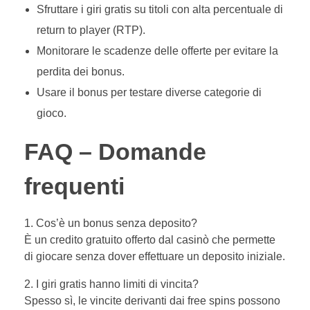
Sfruttare i giri gratis su titoli con alta percentuale di
return to player (RTP).
Monitorare le scadenze delle offerte per evitare la
perdita dei bonus.
Usare il bonus per testare diverse categorie di
gioco.
FAQ – Domande
frequenti
1. Cos’è un bonus senza deposito?
È un credito gratuito offerto dal casinò che permette
di giocare senza dover effettuare un deposito iniziale.
2. I giri gratis hanno limiti di vincita?
Spesso sì, le vincite derivanti dai free spins possono