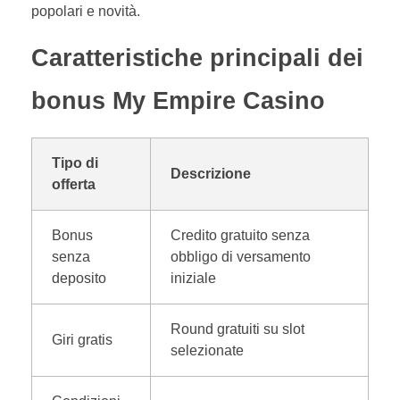
popolari e novità.
Caratteristiche principali dei
bonus My Empire Casino
Tipo di
Descrizione
offerta
Bonus
Credito gratuito senza
senza
obbligo di versamento
deposito
iniziale
Round gratuiti su slot
Giri gratis
selezionate