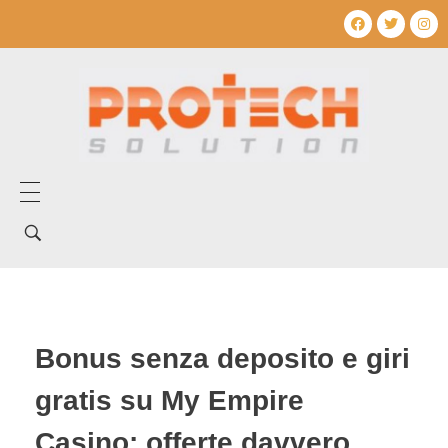
Home
Tentang Kami
Layanan Kami
Bonus senza deposito e giri
Produk Kami
gratis su My Empire
Mechanical Electrical
Artikel
Casino: offerte davvero
Umum
Produk Mechanical electrical