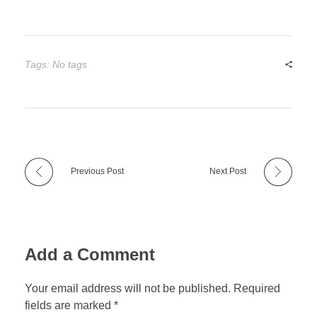
Tags: No tags
Previous Post
Next Post
Add a Comment
Your email address will not be published. Required
fields are marked *