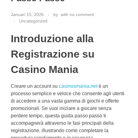
Hubungi Kami
PriceList Mechanical electrical
Elektronik
Januari 15, 2026
by
with
no comment
Kesehatan
Uncategorized
Handphone & Tablet
Introduzione alla
Komputer & Laptop
Registrazione su
Office & Stationery
Voice Recorder
Casino Mania
Work Services
Creare un account su
casinosmania.net
è un
processo semplice e veloce che consente agli utenti
di accedere a una vasta gamma di giochi e offerte
promozionali. Se vuoi iniziare a giocare senza
perdere tempo, questa guida passo passo ti
accompagnerà attraverso le fasi principali della
registrazione, illustrando come completare la
procedura rapidamente e in sicurezza.