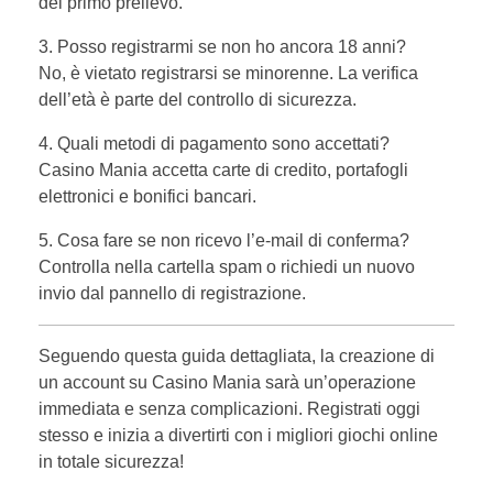
del primo prelievo.
3. Posso registrarmi se non ho ancora 18 anni?
No, è vietato registrarsi se minorenne. La verifica
dell’età è parte del controllo di sicurezza.
4. Quali metodi di pagamento sono accettati?
Casino Mania accetta carte di credito, portafogli
elettronici e bonifici bancari.
5. Cosa fare se non ricevo l’e-mail di conferma?
Controlla nella cartella spam o richiedi un nuovo
invio dal pannello di registrazione.
Seguendo questa guida dettagliata, la creazione di
un account su Casino Mania sarà un’operazione
immediata e senza complicazioni. Registrati oggi
stesso e inizia a divertirti con i migliori giochi online
in totale sicurezza!