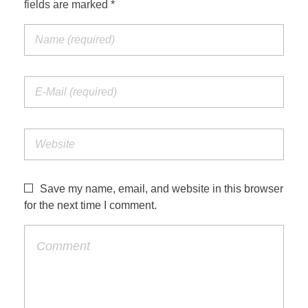
fields are marked *
Save my name, email, and website in this browser
for the next time I comment.