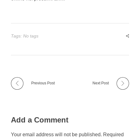
Tags: No tags
Previous Post
Next Post
Add a Comment
Your email address will not be published. Required