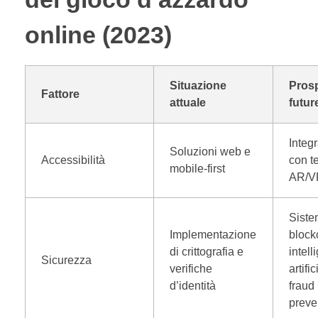
online (2023)
Situazione
Prosp
Fattore
attuale
futur
Integ
Soluzioni web e
Accessibilità
con t
mobile-first
AR/V
Siste
Implementazione
block
di crittografia e
intel
Sicurezza
verifiche
artifi
d’identità
fraud
preve