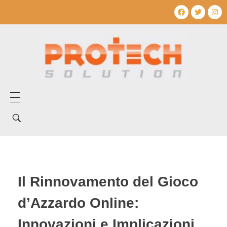
Home
Tentang Kami
Layanan Kami
Il Rinnovamento del Gioco
Produk Kami
d’Azzardo Online:
Mechanical Electrical
Artikel
Innovazioni e Implicazioni
Umum
Produk Mechanical electrical