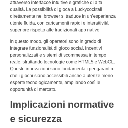
attraverso interfacce intuitive e grafiche di alta
qualità. La possibilità di gioca a Luckycocktail
direttamente nel browser si traduce in un’esperienza
utente fluida, con caricamenti rapidi e interattività
superiore rispetto alle tradizionali app native.
In questo modo, gli operatori sono in grado di
integrare funzionalità di gioco social, incentivi
personalizzati e sistemi di scommessa in tempo
reale, sfruttando tecnologie come HTML5 e WebGL.
Queste innovazioni sono fondamentali per garantire
che i giochi siano accessibili anche a utenze meno
esperte tecnologicamente, ampliando così le
opportunità di mercato.
Implicazioni normative
e sicurezza