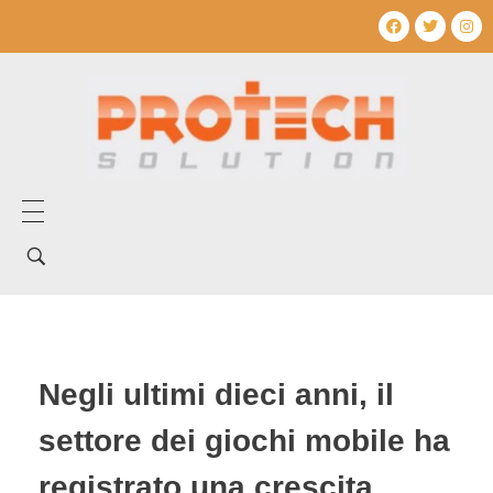
Home
Tentang Kami
Layanan Kami
Negli ultimi dieci anni, il
Produk Kami
settore dei giochi mobile ha
Mechanical Electrical
Artikel
registrato una crescita
Umum
Produk Mechanical electrical