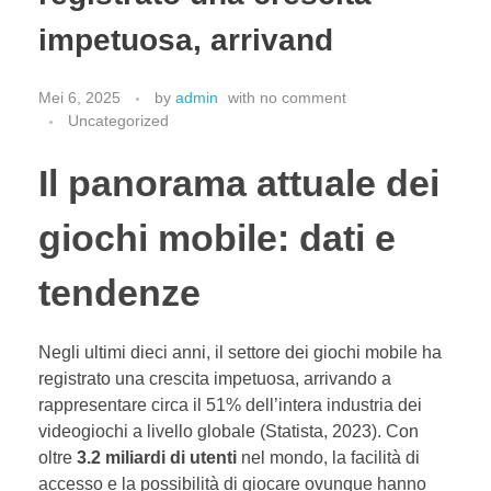
Hubungi Kami
impetuosa, arrivand
PriceList Mechanical electrical
Elektronik
Kesehatan
Mei 6, 2025
by
admin
with
no comment
Handphone & Tablet
Uncategorized
Komputer & Laptop
Il panorama attuale dei
Office & Stationery
Voice Recorder
giochi mobile: dati e
Work Services
tendenze
Negli ultimi dieci anni, il settore dei giochi mobile ha
registrato una crescita impetuosa, arrivando a
rappresentare circa il
51%
dell’intera industria dei
videogiochi a livello globale (Statista, 2023). Con
oltre
3.2 miliardi di utenti
nel mondo, la facilità di
accesso e la possibilità di giocare ovunque hanno