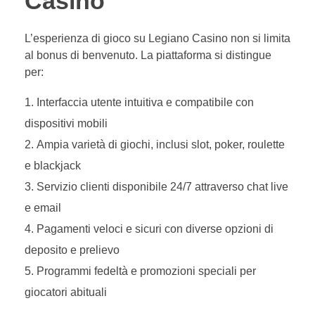
Casino
L’esperienza di gioco su Legiano Casino non si limita
al bonus di benvenuto. La piattaforma si distingue
per:
Interfaccia utente intuitiva e compatibile con
dispositivi mobili
Ampia varietà di giochi, inclusi slot, poker, roulette
e blackjack
Servizio clienti disponibile 24/7 attraverso chat live
e email
Pagamenti veloci e sicuri con diverse opzioni di
deposito e prelievo
Programmi fedeltà e promozioni speciali per
giocatori abituali