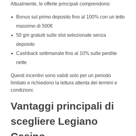
Attualmente, le offerte principali comprendono:
Bonus sul primo deposito fino al 100% con un tetto
massimo di 500€
50 giri gratuiti sulle slot selezionate senza
deposito
Cashback settimanale fino al 10% sulle perdite
nette
Questi incentivi sono validi solo per un periodo
limitato e richiedono la lettura attenta dei termini e
condizioni.
Vantaggi principali di
scegliere Legiano