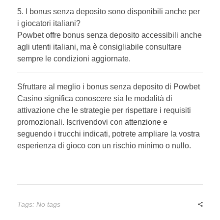
5. I bonus senza deposito sono disponibili anche per
i giocatori italiani?
Powbet offre bonus senza deposito accessibili anche
agli utenti italiani, ma è consigliabile consultare
sempre le condizioni aggiornate.
Sfruttare al meglio i bonus senza deposito di Powbet
Casino significa conoscere sia le modalità di
attivazione che le strategie per rispettare i requisiti
promozionali. Iscrivendovi con attenzione e
seguendo i trucchi indicati, potrete ampliare la vostra
esperienza di gioco con un rischio minimo o nullo.
Tags: No tags