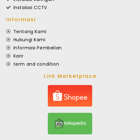
Instalasi CCTV
Informasi
Tentang Kami
Hubungi Kami
Informasi Pembelian
Karir
term and condition
Link Marketplace