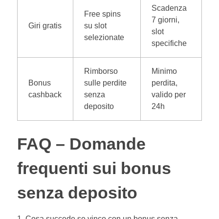
Scadenza
Free spins
7 giorni,
Giri gratis
su slot
slot
selezionate
specifiche
Rimborso
Minimo
Bonus
sulle perdite
perdita,
cashback
senza
valido per
deposito
24h
FAQ – Domande
frequenti sui bonus
senza deposito
1. Cosa succede se vinco con un bonus senza