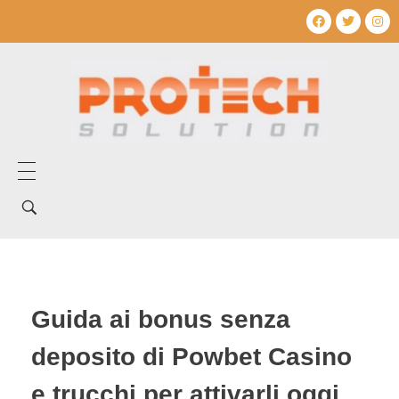
Home
Tentang Kami
Layanan Kami
Guida ai bonus senza
Produk Kami
deposito di Powbet Casino
Mechanical Electrical
Artikel
e trucchi per attivarli oggi
Umum
Produk Mechanical electrical